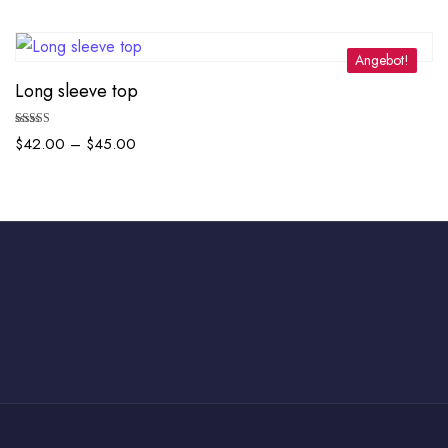
von 5
Angebot!
Long sleeve top
Bewertet mit
$
42.00
–
$
45.00
4.67
von 5