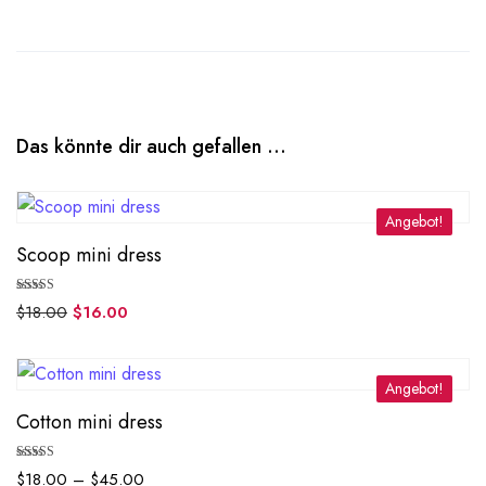
Das könnte dir auch gefallen …
Angebot!
Scoop mini dress
Bewertet mit
$
18.00
$
16.00
5.00
von 5
Angebot!
Cotton mini dress
Bewertet mit
$
18.00
–
$
45.00
5.00