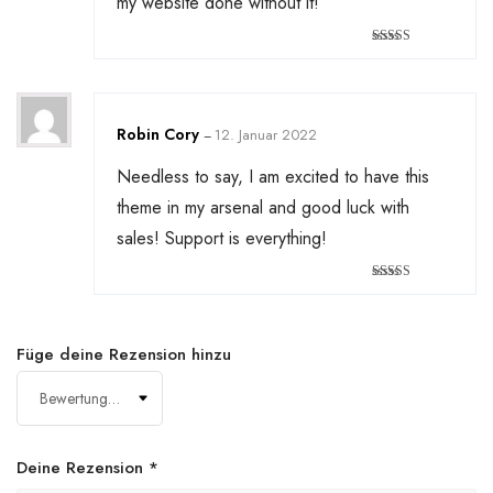
my website done without it!
Bewertet mit
5
von 5
Robin Cory
12. Januar 2022
–
Needless to say, I am excited to have this
theme in my arsenal and good luck with
sales! Support is everything!
Bewertet
mit
4
von
5
Füge deine Rezension hinzu
Deine Rezension
*