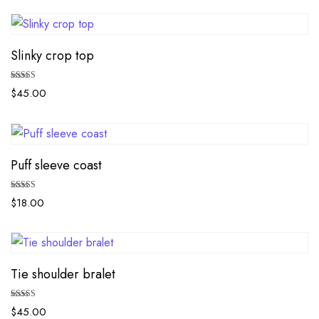
Slinky crop top
Bewertet mit
$
45.00
5.00
von 5
Puff sleeve coast
Bewertet mit
$
18.00
5.00
von 5
Tie shoulder bralet
Bewertet mit
$
45.00
5.00