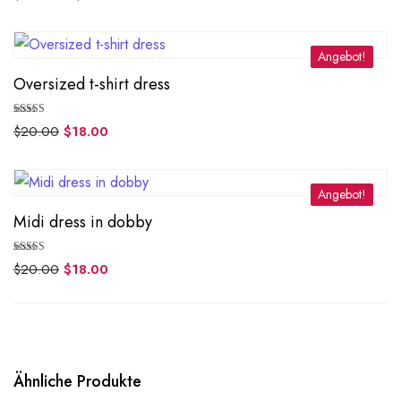
von 5
Angebot!
Oversized t-shirt dress
Bewertet mit
$
20.00
$
18.00
5.00
von 5
Angebot!
Midi dress in dobby
Bewertet mit
$
20.00
$
18.00
5.00
von 5
Ähnliche Produkte